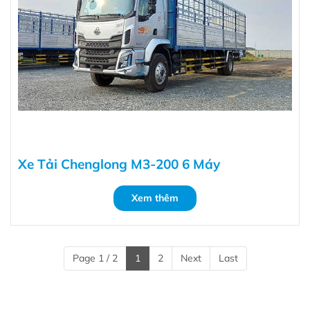
Xe Tải Chenglong M3-200 6 Máy
Xem thêm
Page 1 / 2
1
2
Next
Last