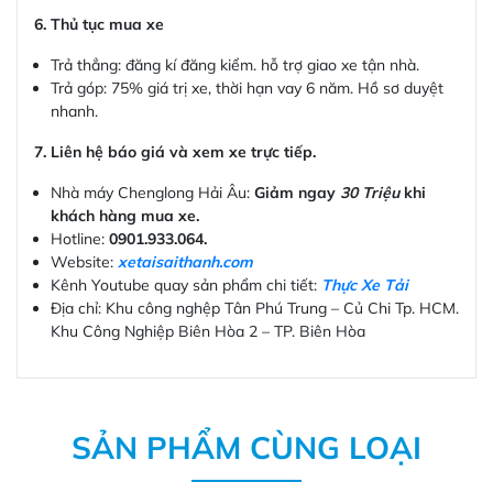
6. Thủ tục mua xe
Trả thẳng: đăng kí đăng kiểm. hỗ trợ giao xe tận nhà.
Trả góp: 75% giá trị xe, thời hạn vay 6 năm. Hồ sơ duyệt
nhanh.
7. Liên hệ báo giá và xem xe trực tiếp.
Nhà máy Chenglong Hải Âu:
Giảm ngay
30 Triệu
khi
khách hàng mua xe.
Hotline:
0901.933.064.
Website:
xetaisaithanh.com
Kênh Youtube quay sản phẩm chi tiết:
Thực Xe Tải
Địa chỉ: Khu công nghệp Tân Phú Trung – Củ Chi Tp. HCM.
Khu Công Nghiệp Biên Hòa 2 – TP. Biên Hòa
SẢN PHẨM CÙNG LOẠI