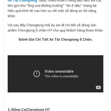
Xe Tải Chenglong
được nhiều khách hàng biết đến với các
tên gọi như “ông vua đường trường” “ăn ít dầu” mang lại
hiệu quả kinh tế cao hơn so với một số dòng xe tải nặng
khác.
Và sau đây Chenglong Hải âu xin đi chi tiết về dòng sản
phẩm Chenglong 5 chân H7 cho quý khách hàng tham khảo.
Đánh Giá Chi Tiết
Xe Tải Chenglong 5 Chân
.
1. Động Cơ.Chenglong H7