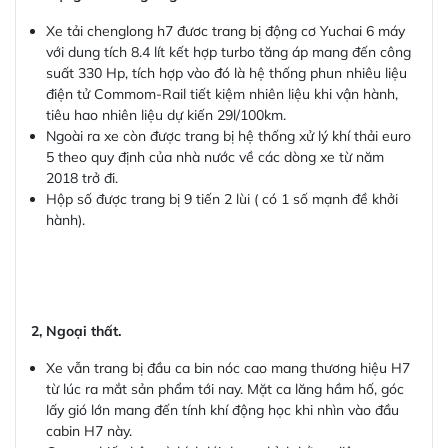
Xe tải chenglong h7 đươc trang bị động cơ Yuchai 6 máy
với dung tích 8.4 lít kết hợp turbo tăng áp mang đến công
suất 330 Hp, tích hợp vào đó là hệ thống phun nhiêu liệu
điện tử Commom-Rail tiết kiệm nhiên liệu khi vận hành,
tiêu hao nhiên liệu dự kiến 29l/100km.
Ngoài ra xe còn được trang bị hệ thống xử lý khí thải euro
5 theo quy định của nhà nước về các dòng xe từ năm
2018 trở đi.
Hộp số được trang bị 9 tiến 2 lùi ( có 1 số mạnh đề khởi
hành).
2, Ngoại thất.
Xe vẫn trang bị đầu ca bin nóc cao mang thương hiệu H7
từ lúc ra mắt sản phẩm tới nay. Mặt ca lăng hầm hố, góc
lấy gió lớn mang đến tính khí động học khi nhìn vào đầu
cabin H7 này.