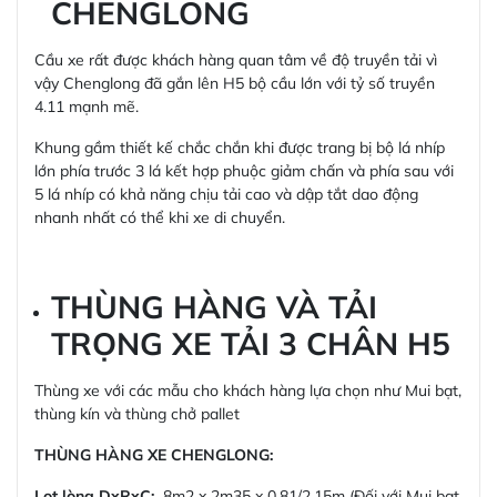
CHENGLONG
Cầu xe rất được khách hàng quan tâm về độ truyền tải vì
vậy Chenglong đã gắn lên H5 bộ cầu lớn với tỷ số truyền
4.11 mạnh mẽ.
Khung gầm thiết kế chắc chắn khi được trang bị bộ lá nhíp
lớn phía trước 3 lá kết hợp phuộc giảm chấn và phía sau với
5 lá nhíp có khả năng chịu tải cao và dập tắt dao động
nhanh nhất có thể khi xe di chuyển.
THÙNG HÀNG VÀ TẢI
TRỌNG XE TẢI 3 CHÂN H5
Thùng xe với các mẫu cho khách hàng lựa chọn như Mui bạt,
thùng kín và thùng chở pallet
THÙNG HÀNG XE CHENGLONG:
Lọt lòng DxRxC:
8m2 x 2m35 x 0.81/2.15m (Đối với Mui bạt