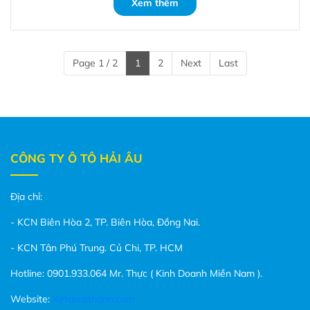
Xem thêm
Page 1 / 2
1
2
Next
Last
CÔNG TY Ô TÔ HẢI ÂU
Địa chỉ:
- KCN Biên Hòa 2, TP. Biên Hòa, Đồng Nai.
- KCN Tân Phú Trung. Củ Chi, TP. HCM
Hotline: 0901.933.064 Mr. Thực ( Kinh Doanh Miền Nam ).
Website:
Xetaisaithanh.com