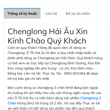
Thông số kỹ thuật
Liên hệ
Để lại tin nhắn
Chenglong Hải Âu Xin
Kính Chào Quý Khách
Cám ơn quý Khách Hàng đã quan tâm về dòng xe
Chenglong. Ô Tô Hải Âu là đơn vị duy nhất nhập khẩu và
phân phối dòng xe Chenglong tại Việt Nam. Quý khách hàng
có thể xem xe trực tiếp tại Chenglong Bình Dương, Kho Bãi
Khu công nghiệp tân phú trung - củ chi, Kho Biên Hòa -
Đồng Nai. Liên hệ Mr. Thực Xe Tải - 0901.933.064 để được
hỗ trợ báo giá chi tiết nhất
Bên cạnh dòng xe chenglong 3 chân 9m9 đang bán ngoài
thị trường thì xét thấy nhu cầu cần thùng ngắn cũng rất cao
nên Ô Tô Hải Âu ra mắt thêm dòng sản phẩm
Chenglong 3
Chân
thùng 8m2 tải trọng 15.2 tấn. Và sau đây Thực xe tải
xin giới thiệu chi tiết dòng sản phẩm này đến quý khách