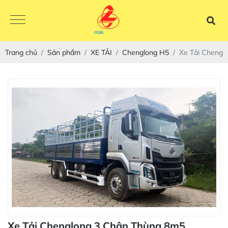
Trang chủ
Sản phẩm
XE TẢI
Chenglong H5
Xe Tải Chengl
CHENGLO
Xe Tải Chenglong 3 Chân Thùng 8m5