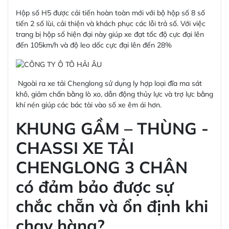
Hộp số H5 được cải tiến hoàn toàn mới với bộ hộp số 8 số
tiến 2 số lùi, cải thiện và khách phục các lỗi trả số. Với việc
trang bị hộp số hiện đại này giúp xe đạt tốc độ cực đại lên
đến 105km/h và độ leo dốc cực đại lên đến 28%
Ngoài ra xe tải Chenglong sử dụng ly hợp loại đĩa ma sát
khô, giảm chấn bằng lò xo, dẫn động thủy lực và trợ lực bằng
khí nén giúp các bác tài vào số xe êm ái hơn.
KHUNG GẦM – THÙNG -
CHASSI XE TẢI
CHENGLONG 3 CHÂN
có đảm bảo được sự
chắc chẵn và ổn định khi
chạy hàng?