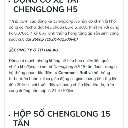
CHENGLONG H5
“
Trái Tim
” của dòng xe
Chenglong H5
này đó chính là khối
động cơ Yuchai đạt tiêu chuẩn Euro 5, được thiết kế với dung
tíc 6.870cc, 4 kỳ 6 xy lanh thẳng hàng tăng áp sản sinh công
suất cực đại
260hp (192KW/2300v/p)
Động cơ mạnh nhưng không hề tiêu hao nhiên liệu quá
nhiều khi động cơ xe tải
Chenglong H5
15 tấn được trang bị
hệ thống phun dầu điện tử
Common - Rail
và hệ thống
turbo tuần hoàn khí xả giúp động cơ giảm lượng tiêu thụ lên
đến 20% so với trước đây và lượng nhiên liệu tiêu thụ trên
cung đường hỗn hợp là 21 lít/100km
HỘP SỐ CHENGLONG 15
TẤN