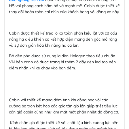
H5 với phong cách hầm hố và mạnh mẽ. Cabin được thiết kế
thay đổi hoàn toàn cái nhìn của khách hàng với dòng xe này.
Cabin được thiết kế treo lò xo toàn phần kiểu lật với cơ cấu
nâng hạ điều khiển cơ kết hợp điện mang đến góc mở rộng
và sự đơn giản hóa khi nâng hạ ca bin.
Bộ đèn pha được sử dụng là đèn Halogen theo tiêu chuẩn
VN bên cạnh đó được trang bị thêm 2 dãy đèn led tạo nên
điểm nhấn khi xe chạy vào ban đêm.
Cabin với thiết kế mang đậm tính khí động học với các
đường bo tròn kết hợp các góc tản gió lớn giúp triệt tiêu lực
cản gió cabin cũng như làm mát một phần nhiệt độ động cơ.
Kính chắn gió được thiết kế với chất liệu kính cường lực bền
bỉ, lớp keo bên trong kính có tác dụng ngăn các mảnh kính