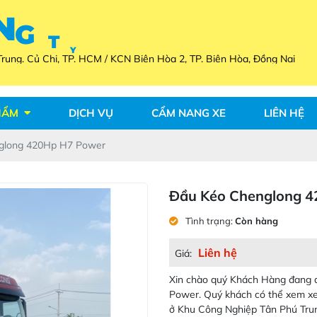
H
Ả
Ô
T
I
Ô
Y
T
G
N
Â
U
rung. Củ Chi, TP. HCM / KCN Biên Hòa 2, TP. Biên Hòa, Đồng Nai
HẨM
DỊCH VỤ
CẨM NANG XE
LIÊN HỆ
glong 420Hp H7 Power
Đầu Kéo Chenglong 
Tình trạng:
Còn hàng
Liên hệ
Giá:
Xin chào quý Khách Hàng đang
Power. Quý khách có thể xem xe
ở Khu Công Nghiệp Tân Phú Trun