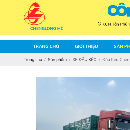
C
Ô
KCN Tân Phú T
CHENGLONG MOTOR
TRANG CHỦ
GIỚI THIỆU
SẢN P
Trang chủ
Sản phẩm
XE ĐẦU KÉO
Đầu Kéo Chen