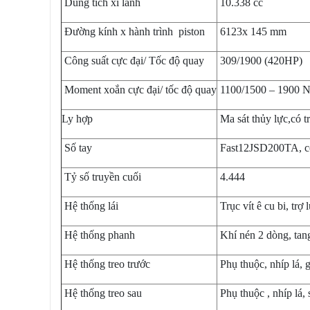
Dung tích xi lanh
10.338 cc
Đường kính x hành trình piston
6123x 145 mm
Công suất cực đại/ Tốc độ quay
309/1900 (420HP)
Moment xoắn cực đại/ tốc độ quay
1100/1500 – 1900 
Ly hợp
Ma sát thủy lực,có t
Số tay
Fast12JSD200TA, cơ kh
Tỷ số truyền cuối
4.444
Hệ thống lái
Trục vít ê cu bi, trợ 
Hệ thống phanh
Khí nén 2 dòng, tan
Hệ thống treo trước
Phụ thuộc, nhíp lá, 
Hệ thống treo sau
Phụ thuộc , nhíp lá,