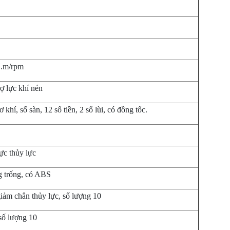
N.m/rpm
rợ lực khí nén
í, số sàn, 12 số tiền, 2 số lùi, có đồng tốc.
lực thủy lực
g trống, có ABS
giảm chân thủy lực, số lượng 10
 số lượng 10