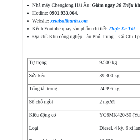
Nhà máy Chenglong Hải Âu:
Giảm ngay
30 Triệu
kh
Hotline:
0901.933.064.
Website:
xetaisaithanh.com
Kênh Youtube quay sản phẩm chi tiết:
Thực Xe Tải
Địa chỉ: Khu công nghệp Tân Phú Trung – Củ Chi T
Tự trọng
9.500 kg
Sức kéo
39.300 kg
Tổng tải trọng
24.995 kg
Số chỗ ngồi
2 người
Kiểu động cơ
YC6MK420-50 (Yuc
Loại
Diesel, 4 kỳ, 6 xi l