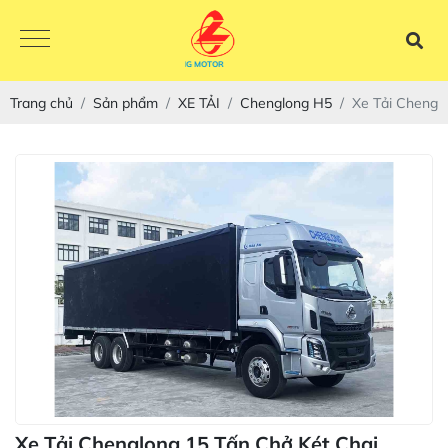
Trang chủ
Sản phẩm
XE TẢI
Chenglong H5
Xe Tải Chengl
CHENGLONG MOTOR
Xe Tải Chenglong 15 Tấn Chở Két Chai