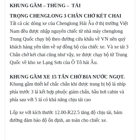
KHUNG GẦM – THÙNG – TẢI
TRỌNG CHENGLONG 3 CHÂN CHỞ KÉT CHAI
Tất cả các dòng xe của Chenglong Hải Âu ở thị trường Việt
Nam đều được nhập nguyên chiếc từ nhà máy chenglong
Trung Quốc chạy bộ theo đường cửa khẩu về VN nên quý
khách hàng yên tâm về sự đồng bộ của chiếc xe. Và xe tải 3
Chân chở két chai cũng như vậy, xe được chạy bộ từ Trung
Quốc về kho xe Lạng Sơn của Ô Tô hải Âu.
KHUNG GẦM XE 15 TẤN CHỞ BIA NƯỚC NGỌT.
Khung gầm thiết kế chắc chắn khi được trang bị bộ lá nhíp
phía trước 3 lá kết hợp phuộc giảm chấn, bầu hơi cabin và
phía sau với 5 lá có khả năng chịu tải cao
Lốp xe với kích thước 12.00-R22.5 tăng độ chịu tải, bám
đường đảm bảo độ ổn định, an toàn cho chiếc xe.