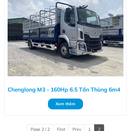
Chenglong M3 - 160Hp 6.5 Tấn Thùng 6m4
Xem thêm
Page 2 / 2
First
Prev
1
2