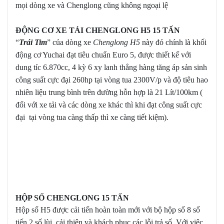
mọi dòng xe và Chenglong cũng không ngoại lệ
ĐỘNG CƠ XE TẢI CHENGLONG H5 15 TẤN
“
Trái Tim
” của dòng xe
Chenglong H5
này đó chính là khối
động cơ Yuchai đạt tiêu chuẩn Euro 5, được thiết kế với
dung tíc 6.870cc, 4 kỳ 6 xy lanh thẳng hàng tăng áp sản sinh
công suất cực đại 260hp tại vòng tua 2300V/p và độ tiêu hao
nhiên liệu trung bình trên đường hỗn hợp là 21 Lít/100km (
đối với xe tải và các dòng xe khác thì khi đạt công suất cực
đại tại vòng tua càng thấp thì xe càng tiết kiệm).
HỘP SỐ CHENGLONG 15 TẤN
Hộp số H5 được cải tiến hoàn toàn mới với bộ hộp số 8 số
tiến 2 số lùi, cải thiện và khách phục các lỗi trả số. Với việc