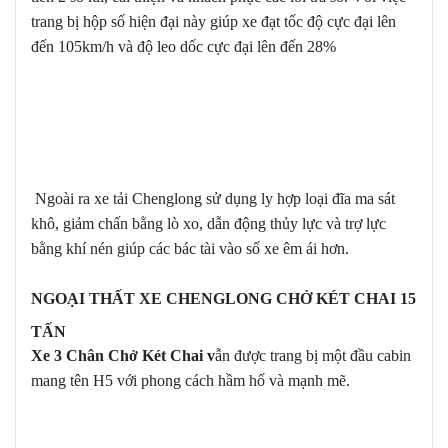
trang bị hộp số hiện đại này giúp xe đạt tốc độ cực đại lên
đến 105km/h và độ leo dốc cực đại lên đến 28%
Ngoài ra xe tải Chenglong sử dụng ly hợp loại đĩa ma sát
khô, giảm chấn bằng lò xo, dẫn động thủy lực và trợ lực
bằng khí nén giúp các bác tài vào số xe êm ái hơn.
NGOẠI THẤT XE CHENGLONG CHỞ KÉT CHAI 15
TẤN
Xe 3 Chân Chở Két Chai v
ẫn được trang bị một đầu cabin
mang tên H5 với phong cách hầm hố và mạnh mẽ.